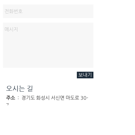
보내기
오시는 길
주소
: 경기도 화성시 서신면 마도로 30-
7
전화
:
031-356-4443
E-mail :
starpolychem@naver.com